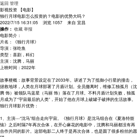
返回
管理
影视投资 【电影】
独行月球电影怎么投资的？电影的优势大吗？
2022/7/15 16:31:05 浏览 1057 来自
宜昌
操作：
收藏
举报
电影简介：
片名：《独行月球》
导演：张吃鱼
类型：喜剧，科幻
主演：沈腾，马丽
上映时间：2022年
故事梗概：故事背景设定在了2033年。讲述了为了抵御小行星的撞击，
拯救地球，人类在月球部署了月盾计划。全员撤离时，维修工独孤月（沈
腾 饰）被领队马蓝星（马丽 饰）落在了月球。不料月盾计划失败，独孤
月成为了“宇宙最后的人类”，开始了他在月球上破罐子破摔的生活故事。
独行月球影片优势：
1、主演---“沈马”组合走向宇宙。《独行月球》是沈马组合在《夏洛特烦
恼》之后时隔7年再次合体，在开心麻花的电影中，沈腾和马丽都没有再
合作共同的影片。这部电影二人终于是再次合体，也是圆了很多粉丝的愿