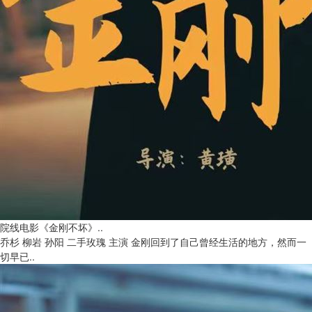
院线电影《金刚不坏》..
乔杉 柳岩 孙阳 二手玫瑰 主演 金刚回到了自己曾经生活的地方，然而一
切早已..