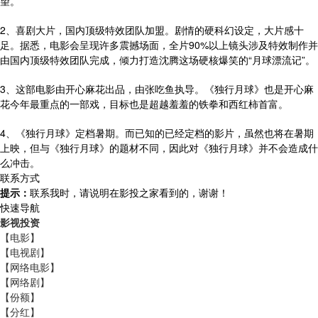
望。
2、喜剧大片，国内顶级特效团队加盟。剧情的硬科幻设定，大片感十
足。据悉，电影会呈现许多震撼场面，全片90%以上镜头涉及特效制作并
由国内顶级特效团队完成，倾力打造沈腾这场硬核爆笑的“月球漂流记”。
3、这部电影由开心麻花出品，由张吃鱼执导。《独行月球》也是开心麻
花今年最重点的一部戏，目标也是超越羞羞的铁拳和西红柿首富。
4、《独行月球》定档暑期。而已知的已经定档的影片，虽然也将在暑期
上映，但与《独行月球》的题材不同，因此对《独行月球》并不会造成什
么冲击。
联系方式
提示：
联系我时，请说明在影投之家看到的，谢谢！
快速导航
影视投资
【电影】
【电视剧】
【网络电影】
【网络剧】
【份额】
【分红】