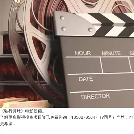
《独行月球》电影份额..
了解更多影视投资项目资讯免费咨询：18502765647（v同号）当然，也
更希望..