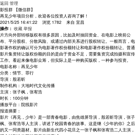
返回
管理
影投群 【微信群】
再见少年项目分析，欢迎各位投资人咨询了解！
2021/5/25 16:41:22 浏览 1782 来自
宜昌
操作：
收藏
举报
片方向外部转移版权有很多原因，比如及时抽回资金、在电影上映前公
布、平分股权、分散风险、或通过内部关系进行股权转让。一般而言，电
影著作权的确认可分为电影著作权份额转让和电影著作权份额转让。普通
影片集资转让版权份额的目的是由于资金不足，需要集资完成拍摄和宣传
工作。看起来像电影众筹，但实际上是一种购买版权，一种参与投资。
电影名称：再见少年
分类：情节、罪行
导演：殷若昕
制作机构：大地时代文化传播
主演：张子枫，张宥浩
时长：100分钟
播放平台：院线影片
报道摘要：
影片《再见，少年》是一部青春电影，由焦雄屏导演，殷若昕导演，张子
枫、张宥浩等人主演，讲述了校园青春的故事。这是继《少年的你》之后
的又一同类题材。影片由新生代四小花旦之一张子枫和张宥浩二人主演，