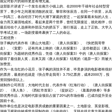
观众对影片的期待更是有增无减。
这部影片讲述了一个发生在南方小镇上的、在2000年千禧年社会转型背
景下，青少年之间逐渐消散的友谊。黎菲和张辰浩，在同一个班里，从高
一到高三，各自经历了时代大潮下家庭的变迁，一起探索着未知的人生，
奋力而又顽强地成长。看起来是两个世界，曾经无限接近，彼此相伴，但
最后却在个人选择和外部压力的挤压下，渐行渐远，走上了正轨。大学入
学考试之前，一场剧变最终裹挟了二人的命运。
工程优势：
张子枫的代表作有《唐山大地震》、《唐人街探案》、《快把我哥带
走》、《宠爱》，还有尚未上映的《唐人街探案3》，这些都是以《唐人
街探案》为题材的优秀作品，凭借《唐人街探案3》中的《唐人街探案》
获得了最佳新人奖，后来又因《唐人街探案》结尾的《诡异一笑》而被大
加赞赏。
作为一名当红的小花旦，张子枫的演技并不差，毕竟参演的电影都有很好
的票房，最差的也就是《快点带走我哥》3.75亿票房，成本2000万，投
资回报6倍以上。
就制作公司而言，大地时代主创，代表作有《红海行动》、《唐人街探案
2》、《美人鱼》、《西虹市首富》、《捉妖记》、《羞羞的铁拳》等多
部优秀作品，大地时代影业项目占据了20%的市场份额，已成功提升至全
国前十名。
制作单位也是决定电影票房成败的重要因素之一。土地影业、英皇影视、
湖南卫视和中铭盛世共同制作的《少年的你》，无疑在排片率方面有着很