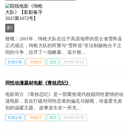
图1
梗概：2001年，缉枪大队在位于高原地带的昆仑省雪羚县
正式成立，缉枪大队的民警与“雪羚造”非法制贩枪分子之
间的斗争，拉开了一场帷幕。 该片根…
影视众筹
【电影】
北京
2025年7月4日
同性动漫题材电影《青枝恋纪》
电影简介 《青枝恋纪》是一部聚焦现代校园同性爱情的动
漫电影，旨在打破对同性恋者的偏见与鄙视，传递爱无差
别的温暖主题。 故事发生在一所充…
影视众筹
【电影】
四川
2025年5月7日