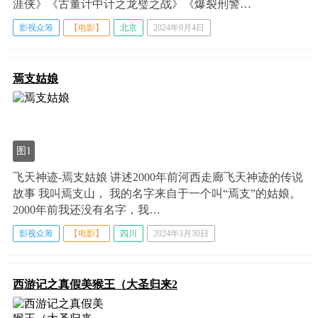
涯侠》《古董计中计之龙璧之战》《爆裂刑警…
影视众筹
【电影】
北京
2024年9月4日
焉支姑娘
图1
飞天神迹-焉支姑娘 讲述2000年前河西走廊飞天神迹的传说
故事 我叫焉支山， 我的名字来自于一个叫“焉支”的姑娘。
2000年前我还没有名字，我…
影视众筹
【电影】
四川
2024年3月30日
西游记之真假美猴王（大圣归来2